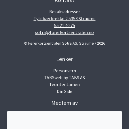
Besøksadresser
Tytebærbrekko 2 5353 Straume
55 21 40 75
sotra@forerkortsentralen.no
© Førerkortsentralen Sotra AS, Straume / 2026
Lenker
Personvern
TABSweb
by TABS AS
Teoritentamen
Din Side
Medlem av