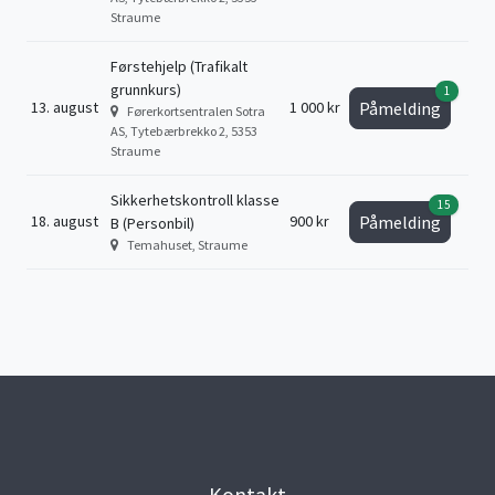
Straume
Førstehjelp (Trafikalt
grunnkurs)
1
13. august
1 000 kr
Påmelding
Førerkortsentralen Sotra
AS, Tytebærbrekko 2, 5353
Straume
Sikkerhetskontroll klasse
15
18. august
900 kr
Påmelding
B (Personbil)
Temahuset, Straume
Kontakt