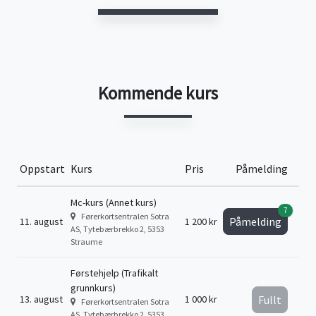
Kommende kurs
Oppstart
Kurs
Pris
Påmelding
Mc-kurs (Annet kurs)
7
Førerkortsentralen Sotra
Påmelding
11. august
1 200 kr
AS, Tytebærbrekko 2, 5353
Straume
Førstehjelp (Trafikalt
grunnkurs)
13. august
1 000 kr
Fullt
Førerkortsentralen Sotra
AS, Tytebærbrekko 2, 5353