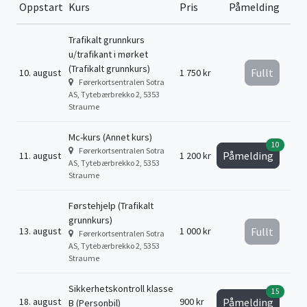
Oppstart
Kurs
Pris
Påmelding
Trafikalt grunnkurs
u/trafikant i mørket
(Trafikalt grunnkurs)
Fullt
10. august
1 750 kr
Førerkortsentralen Sotra
AS, Tytebærbrekko 2, 5353
Straume
Mc-kurs (Annet kurs)
10
Førerkortsentralen Sotra
Påmelding
11. august
1 200 kr
AS, Tytebærbrekko 2, 5353
Straume
Førstehjelp (Trafikalt
grunnkurs)
13. august
1 000 kr
Fullt
Førerkortsentralen Sotra
AS, Tytebærbrekko 2, 5353
Straume
Sikkerhetskontroll klasse
15
18. august
900 kr
Påmelding
B (Personbil)