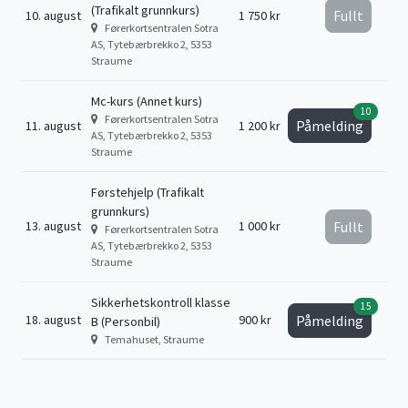
(Trafikalt grunnkurs)
Fullt
10. august
1 750 kr
Førerkortsentralen Sotra
AS, Tytebærbrekko 2, 5353
Straume
Mc-kurs (Annet kurs)
10
Førerkortsentralen Sotra
Påmelding
11. august
1 200 kr
AS, Tytebærbrekko 2, 5353
Straume
Førstehjelp (Trafikalt
grunnkurs)
13. august
1 000 kr
Fullt
Førerkortsentralen Sotra
AS, Tytebærbrekko 2, 5353
Straume
Sikkerhetskontroll klasse
15
18. august
900 kr
Påmelding
B (Personbil)
Temahuset, Straume