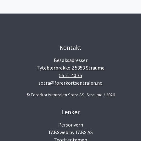
Kontakt
Besøksadresser
Tytebærbrekko 2 5353 Straume
55 21 40 75
sotra@forerkortsentralen.no
© Førerkortsentralen Sotra AS, Straume / 2026
Lenker
Personvern
TABSweb
by TABS AS
Teoritentamen