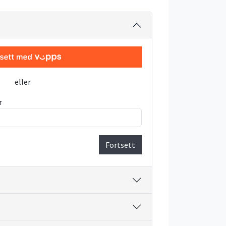
eller
r
Fortsett