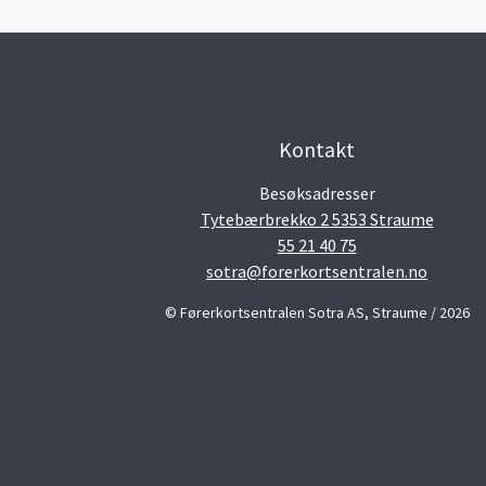
Kontakt
Besøksadresser
Tytebærbrekko 2 5353 Straume
55 21 40 75
sotra@forerkortsentralen.no
© Førerkortsentralen Sotra AS, Straume / 2026