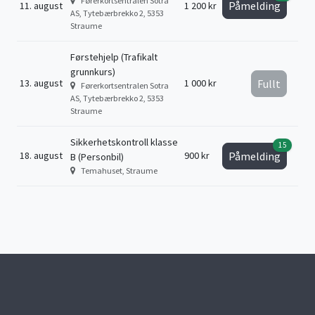
Førerkortsentralen Sotra
Påmelding
11. august
1 200 kr
AS, Tytebærbrekko 2, 5353
Straume
Førstehjelp (Trafikalt
grunnkurs)
13. august
1 000 kr
Fullt
Førerkortsentralen Sotra
AS, Tytebærbrekko 2, 5353
Straume
Sikkerhetskontroll klasse
15
18. august
900 kr
Påmelding
B (Personbil)
Temahuset, Straume