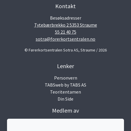
Kontakt
Besøksadresser
Tytebærbrekko 2 5353 Straume
55 21 40 75
sotra@forerkortsentralen.no
© Førerkortsentralen Sotra AS, Straume / 2026
Lenker
Personvern
TABSweb
by TABS AS
Teoritentamen
Din Side
Medlem av