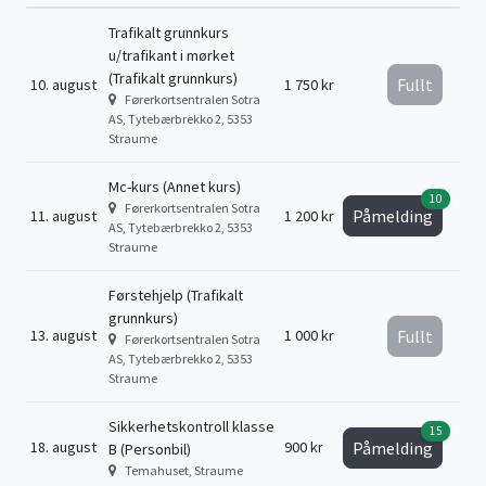
Trafikalt grunnkurs
u/trafikant i mørket
(Trafikalt grunnkurs)
Fullt
10. august
1 750 kr
Førerkortsentralen Sotra
AS, Tytebærbrekko 2, 5353
Straume
Mc-kurs (Annet kurs)
10
Førerkortsentralen Sotra
Påmelding
11. august
1 200 kr
AS, Tytebærbrekko 2, 5353
Straume
Førstehjelp (Trafikalt
grunnkurs)
13. august
1 000 kr
Fullt
Førerkortsentralen Sotra
AS, Tytebærbrekko 2, 5353
Straume
Sikkerhetskontroll klasse
15
18. august
900 kr
Påmelding
B (Personbil)
Temahuset, Straume